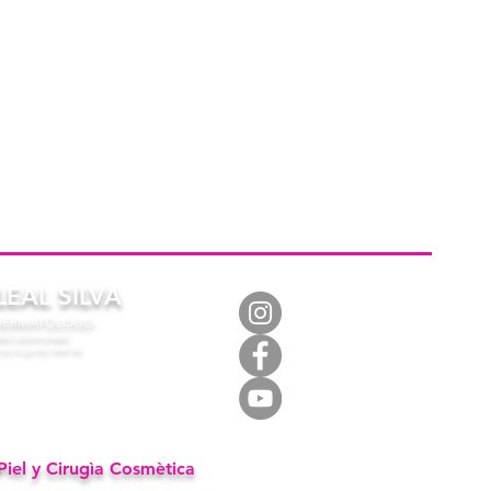
LEAL SILVA
 DERMATÒLOGO
360852 UDEM/UNAM
matología No.5446146
 Piel y Cirugìa Cosmètica