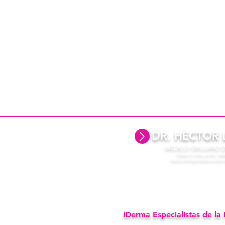
ADO
DR. HÈCTOR 
so M
MÈDICO CIRUJANO
Cédula Profesional No.1
Cédula de Especialista en Der
iDerma Especialistas de la
tor G. Leal Silva